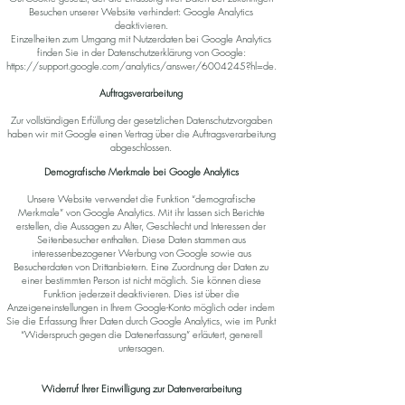
Besuchen unserer Website verhindert: Google Analytics
deaktivieren.
Einzelheiten zum Umgang mit Nutzerdaten bei Google Analytics
finden Sie in der Datenschutzerklärung von Google:
https://support.google.com/analytics/answer/6004245?hl=de.
Auftragsverarbeitung
Zur vollständigen Erfüllung der gesetzlichen Datenschutzvorgaben
haben wir mit Google einen Vertrag über die Auftragsverarbeitung
abgeschlossen.
Demografische Merkmale bei Google Analytics
Unsere Website verwendet die Funktion “demografische
Merkmale” von Google Analytics. Mit ihr lassen sich Berichte
erstellen, die Aussagen zu Alter, Geschlecht und Interessen der
Seitenbesucher enthalten. Diese Daten stammen aus
interessenbezogener Werbung von Google sowie aus
Besucherdaten von Drittanbietern. Eine Zuordnung der Daten zu
einer bestimmten Person ist nicht möglich. Sie können diese
Funktion jederzeit deaktivieren. Dies ist über die
Anzeigeneinstellungen in Ihrem Google-Konto möglich oder indem
Sie die Erfassung Ihrer Daten durch Google Analytics, wie im Punkt
“Widerspruch gegen die Datenerfassung” erläutert, generell
untersagen.
Widerruf Ihrer Einwilligung zur Datenverarbeitung