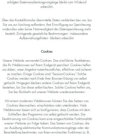
erfolgten Datenverarbeitungsvorgänge bleibt vom Widerruf
unberührt.
Über das Kontaktformular übermittelte Daten verbleiben bei uns, bis
Sie uns zur Löschung auffordern, Ihre Einwilligung zur Speicherung
widerrufen oder keine Notwendigkeit der Datenspeicherung mehr
besteht. Zwingende gesetzliche Bestimmungen - insbesondere
Aufbewahrungsfristen - bleiben unberührt.
Cookies
Unsere Website verwendet Cookies. Das sind kleine Textdateien,
die Ihr Webbrowser auf Ihrem Endgerät speichert. Cookies helfen
uns dabei, unser Angebot nutzerfreundlicher, effektiver und sicherer
zu machen. Einige Cookies sind “Session-Cookies.” Solche
Cookies werden nach Ende Ihrer Browser-Sitzung von selbst
gelöscht. Hingegen bleiben andere Cookies auf Ihrem Endgerät
bestehen, bis Sie diese selbst löschen. Solche Cookies helfen uns,
Sie bei Rückkehr auf unserer Website wiederzuerkennen.
Mit einem modernen Webbrowser können Sie das Setzen von
Cookies überwachen, einschränken oder unterbinden. Viele
Webbrowser lassen sich so konfigurieren, dass Cookies mit dem
Schließen des Programms von selbst gelöscht werden. Die
Deaktivierung von Cookies kann eine eingeschränkte Funktionalität
unserer Website zur Folge haben. Das Setzen von Cookies, die
zur Ausübung elektronischer Kommunikationsvorgänge oder der
Bereitstellung bestimmter, von Ihnen erwünschter Funktionen (z. B.