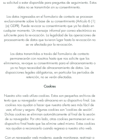
su solicitud o estar disponible para preguntas de seguimiento. Estos
datos no se transmitirán sin su consentimiento.
Los datos ingresados en el formulario de contacto se procesan
exclusivamente sobre la base de su consentimiento (Artículo 6 (1)
(a) GDPR). Puede revocar su consentimiento que ya ha dado en
cualquier momento. Un mensaje informal por correo electrónico es
suficiente para la revocación. La legalidad de las operaciones de
procesamiento de datos que tuvieron lugar hasta la revocación no
se ve afectada por la revocación.
Los datos transmitidos a través del formulario de contacto
permanecerán con nosotros hasta que nos solicite que los
eliminemos, revoque su consentimiento para el almacenamiento o
ya no haya necesidad de almacenamiento de datos. Las
disposiciones legales obligatorias, en particular los períodos de
retención, no se verán afectadas.
Cookies
Nuestro sitio web utiliza cookies. Estos son pequeños archivos de
texto que su navegador web almacena en su dispositivo final. Las
cookies nos ayudan a hacer que nuestra oferta sea más fácil de
usar, eficaz y segura. Algunas cookies son "cookies de sesión".
Dichas cookies se eliminan automáticamente al final de la sesión
de su navegador. Por otro lado, otras cookies permanecen en su
dispositivo final hasta que las elimine usted mismo. Estas cookies
nos ayudan a reconocerlo cuando regresa a nuestro sitio web.
Con un navegador web moderno, puede monitorear, restringir o