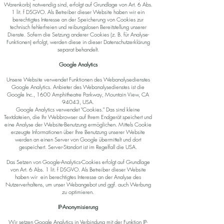
Warenkorb) notwendig sind, erfolgt auf Grundlage von Art. 6 Abs.
1 lit. f DSGVO. Als Betreiber dieser Website haben wir ein
berechtigtes Interesse an der Speicherung von Cookies zur
technisch fehlerfreien und reibungslosen Bereitstellung unserer
Dienste. Sofern die Setzung anderer Cookies (z. B. für Analyse-
Funktionen) erfolgt, werden diese in dieser Datenschutzerklärung
separat behandelt.
Google Analytics
Unsere Website verwendet Funktionen des Webanalysedienstes
Google Analytics. Anbieter des Webanalysedienstes ist die
Google Inc., 1600 Amphitheatre Parkway, Mountain View, CA
94043, USA.
Google Analytics verwendet "Cookies." Das sind kleine
Textdateien, die Ihr Webbrowser auf Ihrem Endgerät speichert und
eine Analyse der Website-Benutzung ermöglichen. Mittels Cookie
erzeugte Informationen über Ihre Benutzung unserer Website
werden an einen Server von Google übermittelt und dort
gespeichert. Server-Standort ist im Regelfall die USA.
Das Setzen von Google-Analytics-Cookies erfolgt auf Grundlage
von Art. 6 Abs. 1 lit. f DSGVO. Als Betreiber dieser Website
haben wir ein berechtigtes Interesse an der Analyse des
Nutzerverhaltens, um unser Webangebot und ggf. auch Werbung
zu optimieren.
IP-Anonymisierung
Wir setzen Google Analytics in Verbindung mit der Funktion IP-