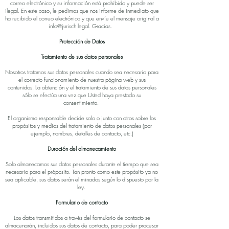
correo electrónico y su información está prohibido y puede ser
ilegal. En este caso, le pedimos que nos informe de inmediato que
ha recibido el correo electrónico y que envíe el mensaje original a
info@jurisch.legal
. Gracias.
Protección de Datos
Tratamiento de sus datos personales
Nosotros tratamos sus datos personales cuando sea necesario para
el correcto funcionamiento de nuestra página web y sus
contenidos.
La obtención y el tratamiento de sus datos personales
sólo se efectúa una vez que Usted haya prestado su
consentimiento.
El organismo responsable decide solo o junto con otros sobre los
propósitos y medios del tratamiento de datos personales (por
ejemplo, nombres, detalles de contacto, etc.)
Duración del almanecamiento
Solo almanecamos sus datos personales durante el tiempo que sea
necesario para el próposito. Tan pronto como este propósito ya no
sea aplicable, sus datos serán eliminados según lo dispuesto por la
ley.
Formulario de contacto
Los datos transmitidos a través del formulario de contacto se
almacenarán, incluidos sus datos de contacto, para poder procesar