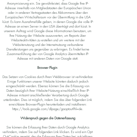
Anonymisierung ein. Sie gewährleistet, dass Google Ihre IP-
Adresse innerhalb von Mitgliedstaaten der Europäischen Union
oder in anderen Vertragsstaaten des Abkommens über den
Europäischen Wirtschaftsraum vor der Übermittlung in die USA
kürzt. Es kann Ausnahmefälle geben, in denen Google die volle IP-
Adresse an einen Server in den USA überträgt und dort kürzt. In
unserem Auftrag wird Google diese Informationen benutzen, um
Ihre Nutzung der Website auszuwerten, um Reports über
Websiteaktivitäten zu erstellen und um weitere mit der
Websitenutzung und der Internetnutzung verbundene
Dienstleistungen uns gegenüber zu erbringen. Es findet keine
Zusammenführung der von Google Analytics übermittelten IP-
Adresse mit anderen Daten von Google statt.
Browser Plugin
Das Setzen von Cookies durch Ihren Webbrowser ist verhinderbar.
Einige Funktionen unserer Website könnten dadurch jedoch
eingeschränkt werden. Ebenso können Sie die Erfassung von
Daten bezüglich Ihrer Website-Nutzung einschließlich Ihrer IP-
Adresse mitsamt anschließender Verarbeitung durch Google
unterbinden. Dies ist möglich, indem Sie das über folgenden Link
erreichbare Browser-Plugin herunterladen und installieren:
https://tools.google.com/dlpage/gaoptout?hl=de.
Widerspruch gegen die Datenerfassung
Sie können die Erfassung Ihrer Daten durch Google Analytics
verhindern, indem Sie auf folgenden Link klicken. Es wird ein Opt-
Out-Cookie gesetzt, der die Erfassung Ihrer Daten bei zukünftigen