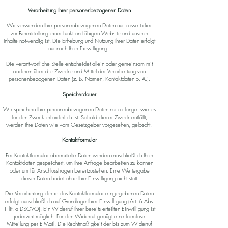
Verarbeitung Ihrer personenbezogenen Daten
Wir verwenden Ihre personenbezogenen Daten nur, soweit dies
zur Bereitstellung einer funktionsfähigen Website und unserer
Inhalte notwendig ist. Die Erhebung und Nutzung Ihrer Daten erfolgt
nur nach Ihrer Einwilligung.
Die verantwortliche Stelle entscheidet allein oder gemeinsam mit
anderen über die Zwecke und Mittel der Verarbeitung von
personenbezogenen Daten (z. B. Namen, Kontaktdaten o. Ä.).
Speicherdauer
Wir speichern Ihre personenbezogenen Daten nur so lange, wie es
für den Zweck erforderlich ist. Sobald dieser Zweck entfällt,
werden Ihre Daten wie vom Gesetzgeber vorgesehen, gelöscht.
Kontaktformular
Per Kontaktformular übermittelte Daten werden einschließlich Ihrer
Kontaktdaten gespeichert, um Ihre Anfrage bearbeiten zu können
oder um für Anschlussfragen bereitzustehen. Eine Weitergabe
dieser Daten findet ohne Ihre Einwilligung nicht statt.
Die Verarbeitung der in das Kontaktformular eingegebenen Daten
erfolgt ausschließlich auf Grundlage Ihrer Einwilligung (Art. 6 Abs.
1 lit. a DSGVO). Ein Widerruf Ihrer bereits erteilten Einwilligung ist
jederzeit möglich. Für den Widerruf genügt eine formlose
Mitteilung per E-Mail. Die Rechtmäßigkeit der bis zum Widerruf