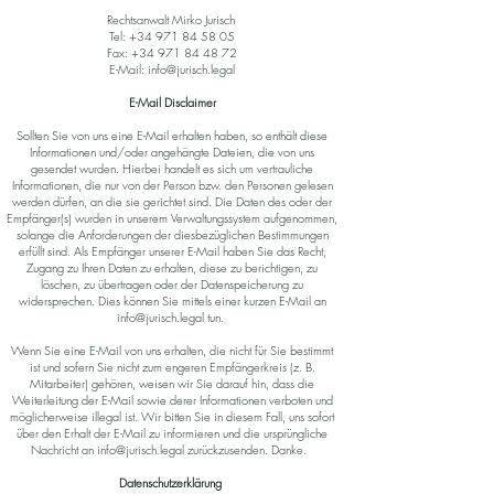
Rechtsanwalt Mirko Jurisch
Tel:
+34 971 84 58 05
Fax:
+34 971 84 48 72
E-Mail:
info@jurisch.legal
E-Mail Disclaimer
Sollten Sie von uns eine E-Mail erhalten haben, so enthält diese
Informationen und/oder angehängte Dateien, die von uns
gesendet wurden. Hierbei handelt es sich um vertrauliche
Informationen, die nur von der Person bzw. den Personen gelesen
werden dürfen, an die sie gerichtet sind. Die Daten des oder der
Empfänger(s) wurden in unserem Verwaltungssystem aufgenommen,
solange die Anforderungen der diesbezüglichen Bestimmungen
erfüllt sind. Als Empfänger unserer E-Mail haben Sie das Recht,
Zugang zu Ihren Daten zu erhalten, diese zu berichtigen, zu
löschen, zu übertragen oder der Datenspeicherung zu
widersprechen. Dies können Sie mittels einer kurzen E-Mail an
info@jurisch.legal
tun.
Wenn Sie eine E-Mail von uns erhalten, die nicht für Sie bestimmt
ist und sofern Sie nicht zum engeren Empfängerkreis (z. B.
Mitarbeiter) gehören, weisen wir Sie darauf hin, dass die
Weiterleitung der E-Mail sowie derer Informationen verboten und
möglicherweise illegal ist. Wir bitten Sie in diesem Fall, uns sofort
über den Erhalt der E-Mail zu informieren und die ursprüngliche
Nachricht an
info@jurisch.legal
zurückzusenden. Danke.
Datenschutzerklärung