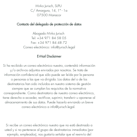
Mirko Jurisch, SLPU
C/ Amargura, 14, 1° - 1a
07500 Manacor
Contacto del delegado de protección de datos
Abogado Mirko Jurisch
Tel:
+34 971 84 58 05
Fax:
+34 971 84 48 72
Correo electrónico:
info@jurisch.legal
E-Mail Disclaimer
Si ha recibido un correo electrónico nuestro, contendrá información
y/o archivos adjuntos enviados por nosotros. Se trata de
información confidencial que sólo puede ser leída por la persona
o personas a las que va dirigida. Los datos del o de los
destinatarios han sido incluidos en nuestro sistema de gestión
siempre que se cumplan los requisitos de la normativa
correspondiente. Como destinatario de nuestro correo electrónico,
tiene derecho a acceder, rectificar, suprimir, transferir u oponerse al
almacenamiento de sus datos. Puede hacerlo enviando un breve
correo electrónico a
info@jurisch.legal
.
Si recibe un correo electrónico nuestro que no está destinado a
usted y si no pertenece al grupo de destinatarios inmediatos (por
ejemplo, empleados), nos gustaría señalar que el reenvío del