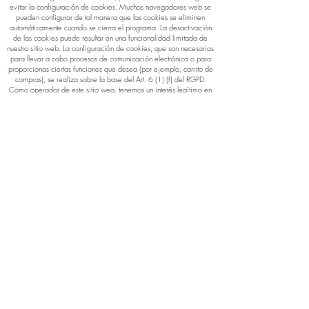
evitar la configuración de cookies. Muchos navegadores web se
pueden configurar de tal manera que las cookies se eliminen
automáticamente cuando se cierra el programa. La desactivación
de las cookies puede resultar en una funcionalidad limitada de
nuestro sitio web. La configuración de cookies, que son necesarias
para llevar a cabo procesos de comunicación electrónica o para
proporcionas ciertas funciones que desea (por ejemplo, carrito de
compras), se realiza sobre la base del Art. 6 (1) (f) del RGPD.
Como operador de este sitio weg, tenemos un interés legítimo en
el almacenamiento de cookies para la prestación de nuestros
servicios técnicamente sin errores y sin problemas. Si se configuran
otras cookies (por ejemplo, para funciones de análisis), se tratarán
por separado en esta declaración de protección de datos.
Google Analytics
Nuestro sitio web utiliza funciones del servicio de análisis web
Google Analytics. El proveedor del servicio de análisis web es
Google Inc., 1600 Amphitheatre Parkway, Mountain View, CA
94043, EE. UU. Google Analytics utiliza "cookies". Estos son
pequeños archivos de texto que su navegador web almacena en
su dispositivo final y permiten el análisis del uso del sitio web. La
información generada por las cookies sobre su uso de nuestro sitio
web se transmite a un servidor de Google y se almacena allí. La
ubicación del servidor suele ser EE. UU.
Las cookies de Google Analytics se establecen sobre la base del
Art. 6 (1) (f) del RGPD. Como operador de este sitio web, tenemos
un interés legítimo en analizar el comportamiento de los usuarios
para optimizar nuestro sitio web y posiblemente también nuestra