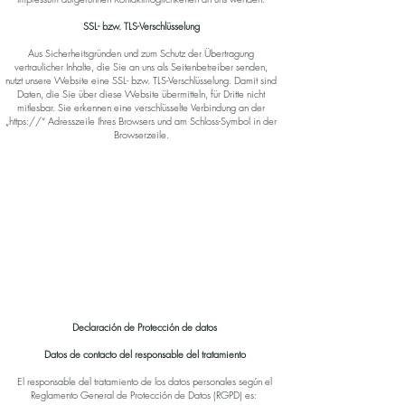
SSL- bzw. TLS-Verschlüsselung
Aus Sicherheitsgründen und zum Schutz der Übertragung
vertraulicher Inhalte, die Sie an uns als Seitenbetreiber senden,
nutzt unsere Website eine SSL- bzw. TLS-Verschlüsselung. Damit sind
Daten, die Sie über diese Website übermitteln, für Dritte nicht
mitlesbar. Sie erkennen eine verschlüsselte Verbindung an der
„https://“ Adresszeile Ihres Browsers und am Schloss-Symbol in der
Browserzeile.
Declaración de Protección de datos
Datos de contacto del responsable del tratamiento
El responsable del tratamiento de los datos personales según el
Reglamento General de Protección de Datos (RGPD) es: