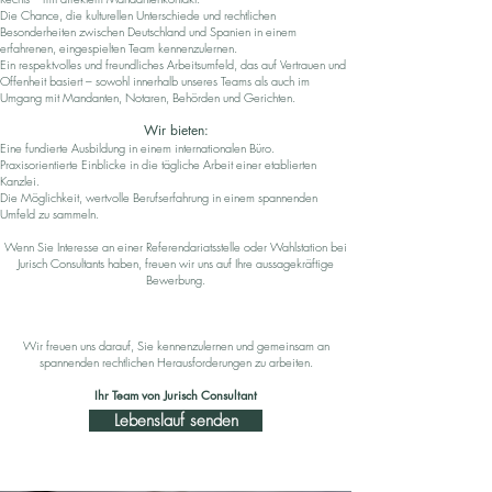
Die Chance, die kulturellen Unterschiede und rechtlichen
Besonderheiten zwischen Deutschland und Spanien in einem
erfahrenen, eingespielten Team kennenzulernen.
Ein respektvolles und freundliches Arbeitsumfeld, das auf Vertrauen und
Offenheit basiert – sowohl innerhalb unseres Teams als auch im
Umgang mit Mandanten, Notaren, Behörden und Gerichten.
Wir bieten:
Eine fundierte Ausbildung in einem internationalen Büro.
Praxisorientierte Einblicke in die tägliche Arbeit einer etablierten
Kanzlei.
Die Möglichkeit, wertvolle Berufserfahrung in einem spannenden
Umfeld zu sammeln.
Wenn Sie Interesse an einer Referendariatsstelle oder Wahlstation bei
Jurisch Consultants haben, freuen wir uns auf Ihre aussagekräftige
Bewerbung.
Wir freuen uns darauf, Sie kennenzulernen und gemeinsam an
spannenden rechtlichen Herausforderungen zu arbeiten.
Ihr Team von Jurisch Consultant
Lebenslauf senden