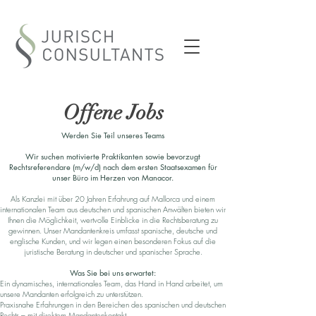
Offene Jobs
Werden Sie Teil unseres Teams
Wir suchen motivierte Praktikanten sowie bevorzugt
Rechtsreferendare (m/w/d) nach dem ersten Staatsexamen für
unser Büro im Herzen von Manacor.
Als Kanzlei mit über 20 Jahren Erfahrung auf Mallorca und einem
internationalen Team aus deutschen und spanischen Anwälten bieten wir
Ihnen die Möglichkeit, wertvolle Einblicke in die Rechtsberatung zu
gewinnen. Unser Mandantenkreis umfasst spanische, deutsche und
englische Kunden, und wir legen einen besonderen Fokus auf die
juristische Beratung in deutscher und spanischer Sprache.
Was Sie bei uns erwartet:
Ein dynamisches, internationales Team, das Hand in Hand arbeitet, um
unsere Mandanten erfolgreich zu unterstützen.
Praxisnahe Erfahrungen in den Bereichen des spanischen und deutschen
Rechts – mit direktem Mandantenkontakt.